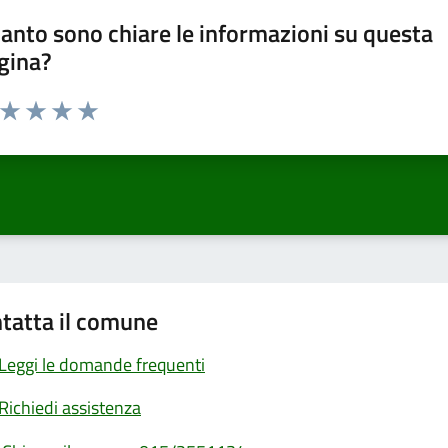
anto sono chiare le informazioni su questa
gina?
a da 1 a 5 stelle la pagina
ta 1 stelle su 5
Valuta 2 stelle su 5
Valuta 3 stelle su 5
Valuta 4 stelle su 5
Valuta 5 stelle su 5
tatta il comune
Leggi le domande frequenti
Richiedi assistenza