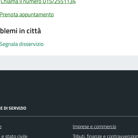
Chiama il numero 015/2551134
Prenota appuntamento
blemi in città
Segnala disservizio
E DI SERVIZIO
e
Imprese e commercio
e stato civile
Tributi, finanze e contravvenzion