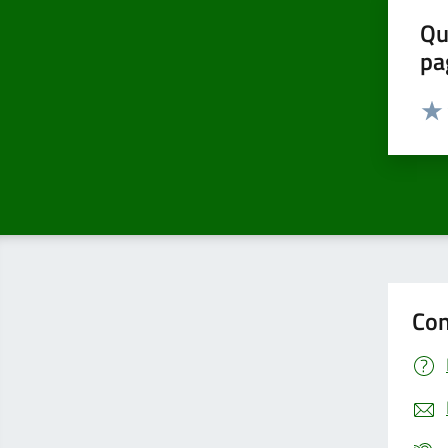
Qu
pa
Valut
Valu
Con