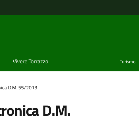
Vivere Torrazzo
Turismo
nica D.M. 55/2013
tronica D.M.