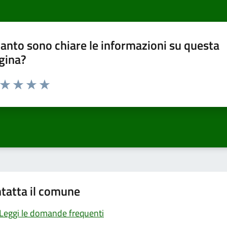
anto sono chiare le informazioni su questa
gina?
a da 1 a 5 stelle la pagina
ta 1 stelle su 5
Valuta 2 stelle su 5
Valuta 3 stelle su 5
Valuta 4 stelle su 5
Valuta 5 stelle su 5
tatta il comune
Leggi le domande frequenti