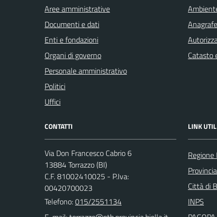
Aree amministrative
Ambient
Documenti e dati
Anagrafe 
Enti e fondazioni
Autorizza
Organi di governo
Catasto e
Personale amministrativo
Politici
Uffici
CONTATTI
LINK UTIL
Via Don Francesco Cabrio 6
Regione
13884 Torrazzo (BI)
Provincia
C.F. 81002410025 - P.Iva:
Città di 
00420700023
Telefono:
015/2551134
INPS