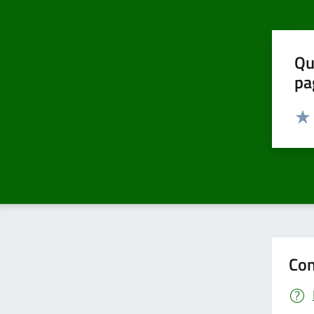
Qu
pa
Valut
Valu
Con