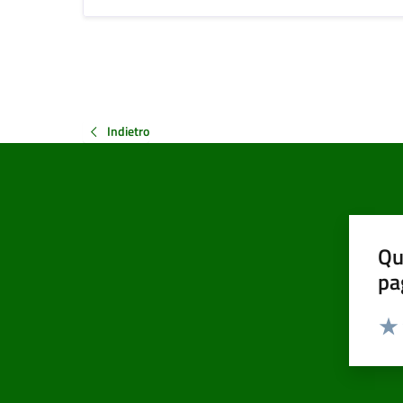
Indietro
Qu
pa
Valut
Valu