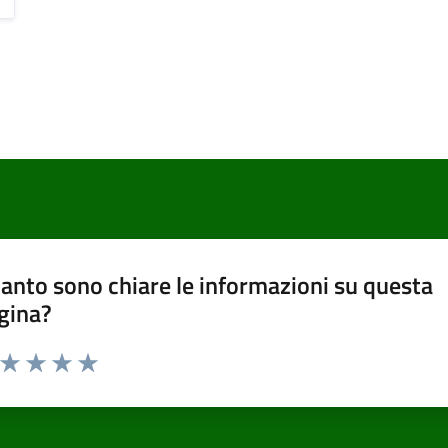
anto sono chiare le informazioni su questa
gina?
a da 1 a 5 stelle la pagina
ta 1 stelle su 5
Valuta 2 stelle su 5
Valuta 3 stelle su 5
Valuta 4 stelle su 5
Valuta 5 stelle su 5