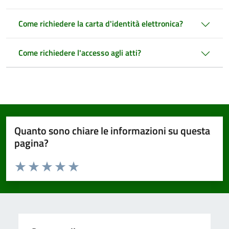
Come richiedere la carta d'identità elettronica?
Come richiedere l'accesso agli atti?
Quanto sono chiare le informazioni su questa
pagina?
Valuta da 1 a 5 stelle la pagina
Valuta 1 stelle su 5
Valuta 2 stelle su 5
Valuta 3 stelle su 5
Valuta 4 stelle su 5
Valuta 5 stelle su 5