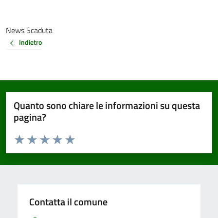
News Scaduta
Indietro
Quanto sono chiare le informazioni su questa
pagina?
Valuta da 1 a 5 stelle la pagina
Valuta 1 stelle su 5
Valuta 2 stelle su 5
Valuta 3 stelle su 5
Valuta 4 stelle su 5
Valuta 5 stelle su 5
Contatta il comune