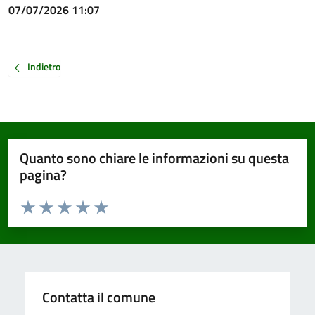
07/07/2026 11:07
Indietro
Quanto sono chiare le informazioni su questa
pagina?
Valuta da 1 a 5 stelle la pagina
Valuta 1 stelle su 5
Valuta 2 stelle su 5
Valuta 3 stelle su 5
Valuta 4 stelle su 5
Valuta 5 stelle su 5
Contatta il comune