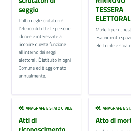
scrutatori di
RINNOVO
seggio
TESSERA
ELETTORAL
L'albo degli scrutatori è
l'elenco di tutte le persone
Modelli per riches
idonee e interessate a
esaurimento spazi
ricoprire questa funzione
elettorale e smar
all'interno dei seggi
elettorali. È istituito in ogni
Comune ed è aggiornato
annualmente.
ANAGRAFE E STATO CIVILE
ANAGRAFE E STA
Atti di
Atto di mor
riconoscimento