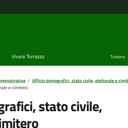
Vivere Torrazzo
Turismo
ministrative
/
Ufficio demografici, stato civile, elettorale e cimi
orale e cimitero
afici, stato civile,
cimitero