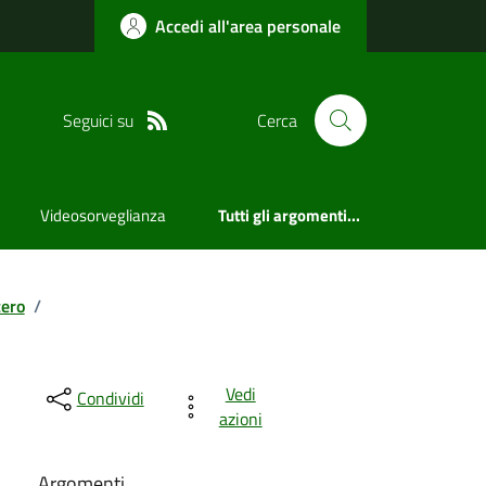
Accedi all'area personale
Seguici su
Cerca
Videosorveglianza
Tutti gli argomenti...
tero
/
Vedi
Condividi
azioni
Argomenti